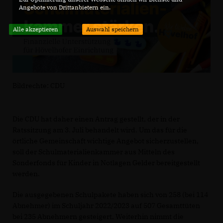
Angebote von Drittanbietern ein.
Alle akzeptieren
Auswahl speichern
Bildrechte: CDU
Die CDU hat daher einen Antrag gestellt, der in der
Ratssitzung am 3. Juli behandelt wird. Um das für die
örtliche Gemeinschaft wichtige Angebot sicherzustellen,
soll der Schulmaterialienkammer aus Mitteln des
Sonderfonds für Kinder in Notlagen Gelder bereitgestellt
werden.
Die ausgegebenen Schulpakete haben sich von 258 (bei 114
Abnehmer) im Schuljahr 2022/2023 auf 507 Gesamttüten
bei 235 Abnehmern gesteigert. Weiterhin nimmt die