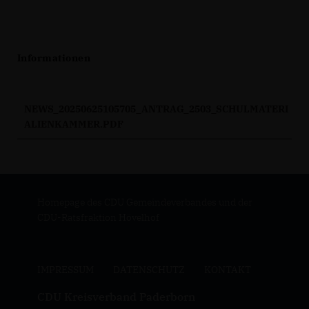
Informationen
NEWS_20250625105705_ANTRAG_2503_SCHULMATERI
ALIENKAMMER.PDF
Homepage des CDU Gemeindeverbandes und der
CDU-Ratsfraktion Hövelhof
IMPRESSUM
DATENSCHUTZ
KONTAKT
CDU Kreisverband Paderborn