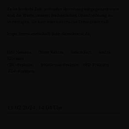
Es ist höchste Zeit, jedweder Verrohung entgegenzutreten
und die Werte unserer freiheitlichen Grundordnung zu
verteidigen. Sie sind eine historische Errungenschaft."
https://www.wirtschaft-fuer-demokratie.de/
Udo Neisens Oliver Kaluza Simon Farr Andre
Klocksin
CDU-Fraktion B90/Grüne-Fraktion SPD-Fraktion
FDP-Fraktion
11.02.2024, 14:04 Uhr