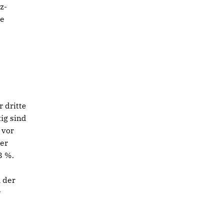
z-
ie
 dritte
ig sind
 vor
ner
8 %.
 der
r