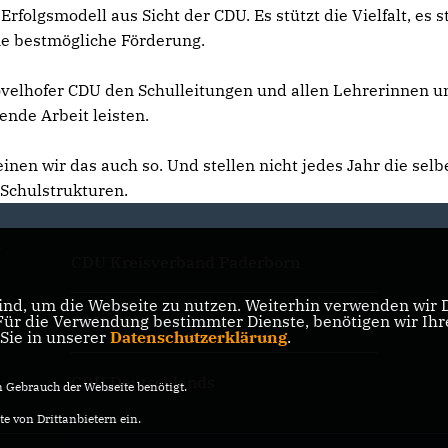
rfolgsmodell aus Sicht der CDU. Es stützt die Vielfalt, es s
ne bestmögliche Förderung.
Hövelhofer CDU den Schulleitungen und allen Lehrerinnen u
ende Arbeit leisten.
nen wir das auch so. Und stellen nicht jedes Jahr die selb
 Schulstrukturen.
d
CDU Kreisverband Paderborn
nd, um die Webseite zu nutzen. Weiterhin verwenden wir Di
r die Verwendung bestimmter Dienste, benötigen wir Ihre 
CDU NRW
 Sie in unserer
Datenschutzerklärung
.
CDU Deutschlands
Gebrauch der Webseite benötigt.
e von Drittanbietern ein.