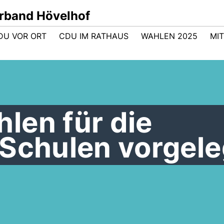
band Hövelhof
DU VOR ORT
CDU IM RATHAUS
WAHLEN 2025
MI
len für die
 Schulen vorgele