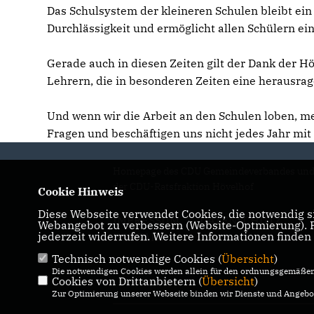
Das Schulsystem der kleineren Schulen bleibt ein E
Durchlässigkeit und ermöglicht allen Schülern ei
Gerade auch in diesen Zeiten gilt der Dank der 
Lehrern, die in besonderen Zeiten eine herausrag
Und wenn wir die Arbeit an den Schulen loben, mei
Fragen und beschäftigen uns nicht jedes Jahr mit
Homepage des CDU Gemeindeverbandes un
der CDU-Ratsfraktion Hövelhof
Cookie Hinweis
Diese Webseite verwendet Cookies, die notwendig si
IMPRESSUM
DATENSCHUTZ
Webangebot zu verbessern (Website-Optmierung). Fü
jederzeit widerrufen. Weitere Informationen finden
KONTAKT
Technisch notwendige Cookies (
Übersicht
)
Die notwendigen Cookies werden allein für den ordnungsgemäßen 
Cookies von Drittanbietern (
Übersicht
)
Zur Optimierung unserer Webseite binden wir Dienste und Angebot