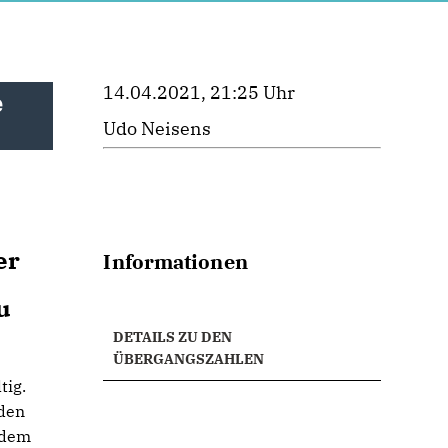
14.04.2021, 21:25 Uhr
e
Udo Neisens
er
Informationen
u
DETAILS ZU DEN
ÜBERGANGSZAHLEN
tig.
 den
 dem