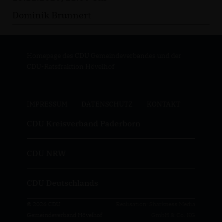
Dominik Brunnert
Homepage des CDU Gemeindeverbandes und der
CDU-Ratsfraktion Hövelhof
IMPRESSUM
DATENSCHUTZ
KONTAKT
CDU Kreisverband Paderborn
CDU NRW
CDU Deutschlands
© 2026 CDU
Realisation: Sharkness Media
Gemeindeverband Hövelhof
GmbH & Co. KG