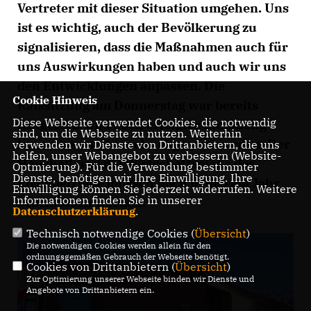
Vertreter mit dieser Situation umgehen. Uns
ist es wichtig, auch der Bevölkerung zu
signalisieren, dass die Maßnahmen auch für
uns Auswirkungen haben und auch wir uns
den Entwicklungen anpassen. Die
Cookie Hinweis
Ratssitzung am Donnerstag war bereits
Diese Webseite verwendet Cookies, die notwendig
festgesetzt und nach erfolgter Einladung
sind, um die Webseite zu nutzen. Weiterhin
kann diese nicht mehr abgesagt werden. Der
verwenden wir Dienste von Drittanbietern, die uns
helfen, unser Webangebot zu verbessern (Website-
Haushalt und die Wirtschaftspläne der
Optmierung). Für die Verwendung bestimmter
Dienste, benötigen wir Ihre Einwilligung. Ihre
Eigenbetriebe müssen noch in diesem Jahr
Einwilligung können Sie jederzeit widerrufen. Weitere
Informationen finden Sie in unserer
beschlossen werden.
Datenschutzerklärung
.
Technisch notwendige Cookies (
Übersicht
)
Die notwendigen Cookies werden allein für den
ordnungsgemäßen Gebrauch der Webseite benötigt.
Cookies von Drittanbietern (
Übersicht
)
Zur Optimierung unserer Webseite binden wir Dienste und
Angebote von Drittanbietern ein.