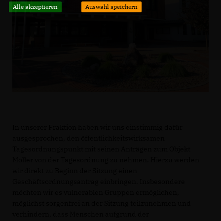
Alle akzeptieren
Auswahl speichern
In unserer Fraktion haben wir uns einstimmig dafür
ausgesprochen, den öffentlichkeitswirksamen
Tagesordnungspunkt mit seinen Anträgen zum Objekt
Möller von der Tagesordnung zu nehmen. Hierzu werden
wir direkt zu Beginn der Sitzung einen
Geschäftsordnungsantrag einbringen. Insbesondere
möchten wir es vulnerablen Gruppen ermöglichen,
möglichst sorgenfrei an der Sitzung teilzunehmen und
verhindern, dass Menschen aufgrund der