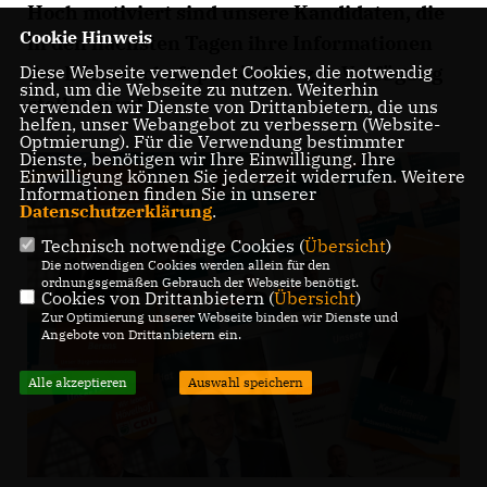
Hoch motiviert sind unsere Kandidaten, die
Cookie Hinweis
in den nächsten Tagen ihre Informationen
der Bürgerschaft persönlich zur Verfügung
Diese Webseite verwendet Cookies, die notwendig
sind, um die Webseite zu nutzen. Weiterhin
stellen wird.
verwenden wir Dienste von Drittanbietern, die uns
helfen, unser Webangebot zu verbessern (Website-
Optmierung). Für die Verwendung bestimmter
Dienste, benötigen wir Ihre Einwilligung. Ihre
Einwilligung können Sie jederzeit widerrufen. Weitere
Informationen finden Sie in unserer
Datenschutzerklärung
.
Technisch notwendige Cookies (
Übersicht
)
Die notwendigen Cookies werden allein für den
ordnungsgemäßen Gebrauch der Webseite benötigt.
Cookies von Drittanbietern (
Übersicht
)
Zur Optimierung unserer Webseite binden wir Dienste und
Angebote von Drittanbietern ein.
Alle akzeptieren
Auswahl speichern