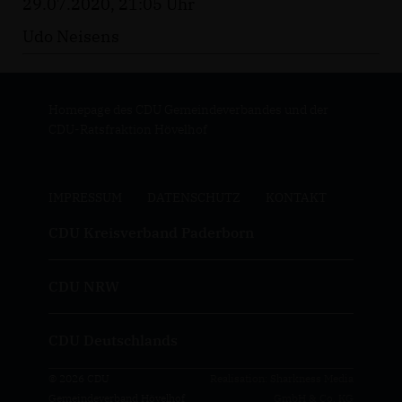
29.07.2020, 21:05 Uhr
Udo Neisens
Homepage des CDU Gemeindeverbandes und der
CDU-Ratsfraktion Hövelhof
IMPRESSUM
DATENSCHUTZ
KONTAKT
CDU Kreisverband Paderborn
CDU NRW
CDU Deutschlands
© 2026 CDU
Realisation: Sharkness Media
Gemeindeverband Hövelhof
GmbH & Co. KG