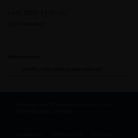
14.07.2020, 19:51 Uhr
CDU Hövelhof
Informationen
HTTPS://CDU-HOEVELHOF.PMGI.DE
Homepage des CDU Gemeindeverbandes und der
CDU-Ratsfraktion Hövelhof
IMPRESSUM
DATENSCHUTZ
KONTAKT