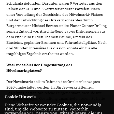
Schulaula gefunden. Darunter waren 9 Vertreter aus den
Reihen der CDU und 3 Vertreter anderer Parteien. Nach
einer Vorstellung der Geschichte des Hövelmarkt-Platzes
und der Entwicklung des Ortskernkonzeptes durch
Bürgermeister Michael Berens stellte Planer Günter Drilling
seinen Entwurf vor. Anschließend gab es Diskussionen aus
dem Publikum zu den Themen Bäume, Umfeld des
Einsteins, geplanter Brunnen und Fahrradstellplätze. Nach
drei Stunden intensiver Diskussion konnte ein für alle
tragfähiges Ergebnis erarbeitet werden.
Was ist das Ziel der Umgestaltung des
Hövelmarktplatzes?
Der Hövelmarkt soll im Rahmen des Ortskernkonzeptes
2020 umgestaltet werden. In Bürgerwerkstätten zur
Begleitung hatten zahlreiche Bürger erklärt, dass sie mit
Cookie Hinweis
der gegenwärtigen Gestaltung unzufrieden seien. So hatte
es in der Vergangenheit zahlreiche Inititativen - auch aus
Diese Webseite verwendet Cookies, die notwendig
sind, um die Webseite zu nutzen. Weiterhin
den Reihen der Jungen Union - gegeben, den Platz
verwenden wir Dienste von Drittanbietern, die uns