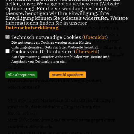
aufzuwerten.
helfen, unser Webangebot zu verbessern (Website-
Optmierung). Für die Verwendung bestimmter
Dienste, benötigen wir Ihre Einwilligung. Ihre
Mit der Umgestaltung sollen klare Bereiche für das Parken
Einwilligung können Sie jederzeit widerrufen. Weitere
und für den Aufenthalt geschaffen werden. Gleichzeitig soll
Informationen finden Sie in unserer
Datenschutzerklärung
.
der Platz so gestaltet werden, dass er auch weiterhin als
eine Teilfläche für das Hövelmarkt-Fest genutzt werden
Technisch notwendige Cookies (
Übersicht
)
kann. Gerade auch die Gastronomie soll und wird davon
Die notwendigen Cookies werden allein für den
ordnungsgemäßen Gebrauch der Webseite benötigt.
profitieren können. Zudem ist die gegenwärtige Situation
Cookies von Drittanbietern (
Übersicht
)
aus feuerwehrtechnischer Sicht kritisch zu betrachten. Die
Zur Optimierung unserer Webseite binden wir Dienste und
Drehleiter muss alle Häuser auf dem Platz erreichen
Angebote von Drittanbietern ein.
können.
Alle akzeptieren
Auswahl speichern
Welche Schritte wurden in der Vergangenheit
unternommen?
November 2008
: Masterplan für das Ortskernkonzept
vorgestellt (darin enthalten: Umgestaltung des
Hövelmarktes)
März 2009
: Beschluss des Bauauschusses gegen einen
autofreien Hövelmarkt
Frühjahr 2011
: Drei Bürgerwerkstätten zur