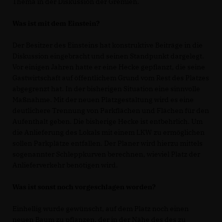
Thema in der Diskussion der Gremien.
Was ist mit dem Einstein?
Der Besitzer des Einsteins hat konstruktive Beiträge in die
Diskussion eingebracht und seinen Standpunkt dargelegt.
Vor einigen Jahren hatte er eine Hecke gepflanzt, die seine
Gastwirtschaft auf öffentlichem Grund vom Rest des Platzes
abgegrenzt hat. In der bisherigen Situation eine sinnvolle
Maßnahme. Mit der neuen Platzgestaltung wird es eine
deutlichere Trennung von Parkflächen und Flächen für den
Aufenthalt geben. Die bisherige Hecke ist entbehrlich. Um
die Anlieferung des Lokals mit einem LKW zu ermöglichen
sollen Parkplätze entfallen. Der Planer wird hierzu mittels
sogenannter Schleppkurven berechnen, wieviel Platz der
Anlieferverkehr benötigen wird.
Was ist sonst noch vorgeschlagen worden?
Einhellig wurde gewünscht, auf dem Platz noch einen
neuen Baum zu pflanzen, der in der Nähe des des zu